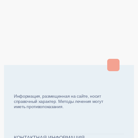
Закрыть
Закрыть
и мы вам перезвоним
ФИО плательщика
Как вас зовут?
Информация, размещенная на сайте, носит
справочный характер. Методы лечения могут
иметь противопоказания.
Email плательщика
Номер телефона
Дата рожд
ЖДУ ЗВОНКА!
ФИО пациента
КОНТАКТНАЯ ИНФОРМАЦИЯ