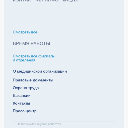
политикой обработки персональных данных
Добавить еще пациента +
Смотреть всe
За какие года нужна справка
ВРЕМЯ РАБОТЫ
Смотреть все филиалы
2022
2021
и отделения
2020
2019
О медицинской организации
Правовые документы
Охрана труда
Телефон плательщика
Вакансии
Контакты
Пресс-центр
ОТПРАВИТЬ ЗАЯВКУ
Независимая оценка качества