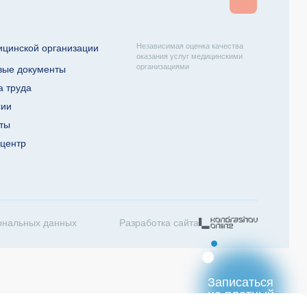
Независимая оценка качества
ицинской организации
оказания услуг медицинскими
организациями
вые документы
а труда
сии
кты
-центр
ональных данных
Разработка сайта
Записаться
на платный