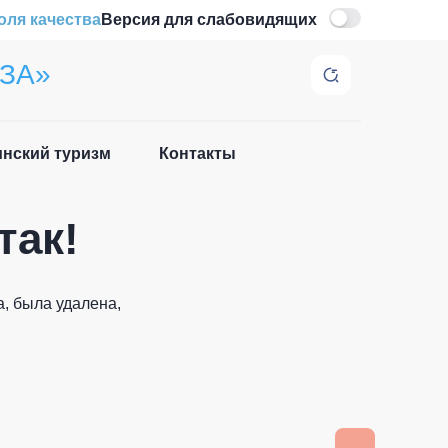
оля качества
Версия для слабовидящих
ЗА»
нский туризм
Контакты
Закрыть
так!
, была удалена,