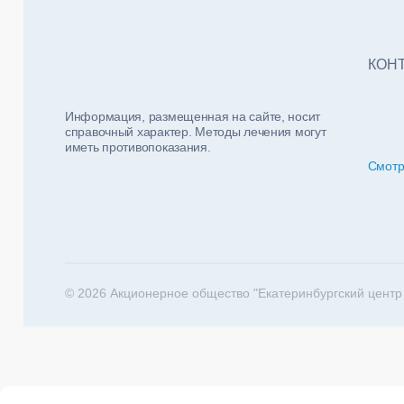
Тест
ФИО п
Нало
КОН
Информация, размещенная на сайте, носит
справочный характер. Методы лечения могут
иметь противопоказания.
Смотр
За какие 
202
© 2026 Акционерное общество "Екатеринбургский центр
Телеф