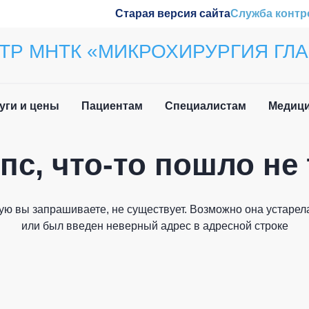
Старая версия сайта
Служба контр
ТР МНТК «МИКРОХИРУРГИЯ ГЛА
уги и цены
Пациентам
Специалистам
Медици
пс, что-то пошло не 
ила приёма
Наши конференции
Закрыть
вочная информация
Обучение
ую вы запрашиваете, не существует. Возможно она устарела
и мы вам перезвоним
 нетрудоспособности
Wetlab
или был введен неверный адрес в адресной строке
лательщика
м иностранных
Журнал «Отражение»
дан
Патенты
Как вас зовут?
о задаваемые вопросы
плательщика