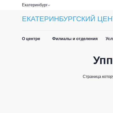
Екатеринбург
ЕКАТЕРИНБУРГСКИЙ ЦЕН
О центре
Филиалы и отделения
Усл
Упп
Прав
Руководство
Спра
Специалисты
Страница котор
Лист
Отзывы
ФИО п
Приё
Новости
граж
История центра
Част
Email 