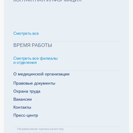
политикой обработки персональных данных
Добавить еще пациента +
Смотреть всe
За какие года нужна справка
ВРЕМЯ РАБОТЫ
Смотреть все филиалы
2022
2021
и отделения
2020
2019
О медицинской организации
Правовые документы
Охрана труда
Телефон плательщика
Вакансии
Контакты
Пресс-центр
ОТПРАВИТЬ ЗАЯВКУ
Независимая оценка качества