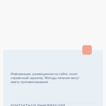
Закрыть
Закрыть
и мы вам перезвоним
ФИО плательщика
Как вас зовут?
Информация, размещенная на сайте, носит
справочный характер. Методы лечения могут
иметь противопоказания.
Email плательщика
Номер телефона
Дата рожд
ЖДУ ЗВОНКА!
ФИО пациента
КОНТАКТНАЯ ИНФОРМАЦИЯ