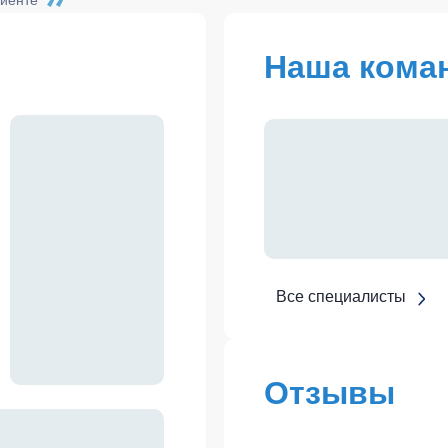
циенте
ральный директор
ских О.В.
Наша кома
Все специалисты
Отзывы