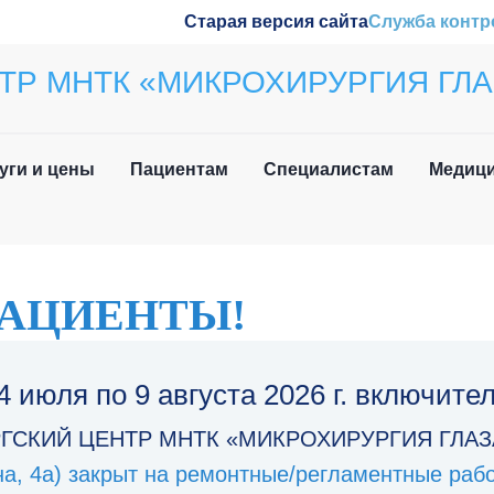
Старая версия сайта
Служба контр
ТР МНТК «МИКРОХИРУРГИЯ ГЛА
уги и цены
Пациентам
Специалистам
Медици
ила приёма
Наши конференции
вочная информация
Обучение
АЦИЕНТЫ!
 нетрудоспособности
Wetlab
4 июля по 9 августа 2026 г.
включите
м иностранных
Журнал «Отражение»
дан
ГСКИЙ ЦЕНТР МНТК «МИКРОХИРУРГИЯ ГЛАЗ
Патенты
ина, 4а) закрыт на ремонтные/регламентные раб
о задаваемые вопросы