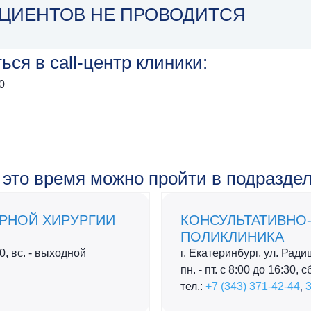
Публикации
ЦИЕНТОВ НЕ ПРОВОДИТСЯ
ы онлайн
Основные направления
научной работы
говый вычет
ся в call-центр клиники:
Стандарты и порядки
0
оказания медицинской
помощи
Локальный этический
комитет
 это время можно пройти в подраздел
Интерактивный
клинический атлас
РНОЙ ХИРУРГИИ
КОНСУЛЬТАТИВНО
ПОЛИКЛИНИКА
:00, вс. - выходной
г. Екатеринбург, ул. Рад
пн. - пт. с 8:00 до 16:30, 
тел.:
+7 (343) 371-42-44
,