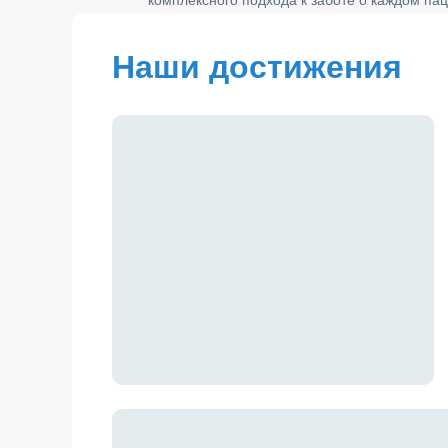
комплексного подхода к заботе о каждом па
Гене
Шилов
Наши достижения