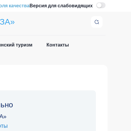
оля качества
Версия для слабовидящих
ЗА»
нский туризм
Контакты
льно
А»
оты