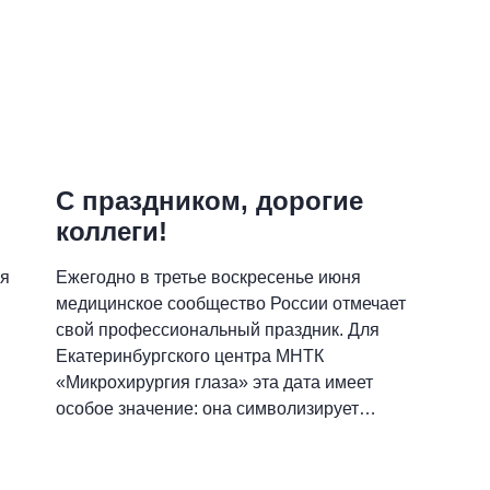
С праздником, дорогие
коллеги!
я
Ежегодно в третье воскресенье июня
медицинское сообщество России отмечает
свой профессиональный праздник. Для
Екатеринбургского центра МНТК
«Микрохирургия глаза» эта дата имеет
особое значение: она символизирует
верность традициям и признание
ежедневного труда каждого сотрудника. В
этом году праздничные мероприятия в