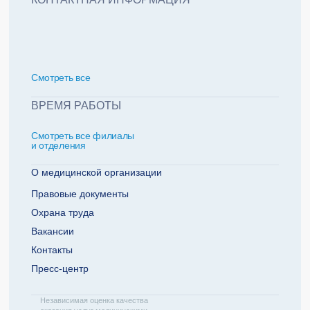
политикой обработки персональных данных
Добавить еще пациента +
Смотреть всe
За какие года нужна справка
ВРЕМЯ РАБОТЫ
Смотреть все филиалы
2022
2021
и отделения
2020
2019
О медицинской организации
Правовые документы
Охрана труда
Телефон плательщика
Вакансии
Контакты
Пресс-центр
ОТПРАВИТЬ ЗАЯВКУ
Независимая оценка качества