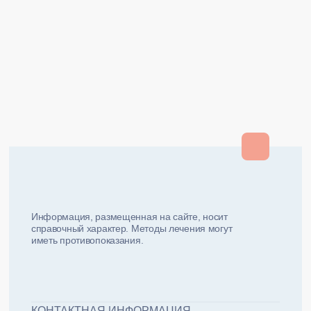
Закрыть
Закрыть
и мы вам перезвоним
ФИО плательщика
Как вас зовут?
Информация, размещенная на сайте, носит
справочный характер. Методы лечения могут
иметь противопоказания.
Email плательщика
Номер телефона
Дата рожд
ЖДУ ЗВОНКА!
ФИО пациента
КОНТАКТНАЯ ИНФОРМАЦИЯ