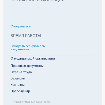
политикой обработки персональных данных
Добавить еще пациента +
Смотреть всe
За какие года нужна справка
ВРЕМЯ РАБОТЫ
Смотреть все филиалы
2022
2021
и отделения
2020
2019
О медицинской организации
Правовые документы
Охрана труда
Телефон плательщика
Вакансии
Контакты
Пресс-центр
ОТПРАВИТЬ ЗАЯВКУ
Независимая оценка качества