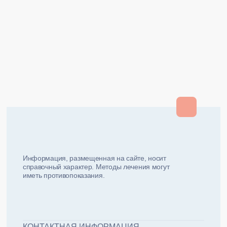
Закрыть
Закрыть
и мы вам перезвоним
ФИО плательщика
Как вас зовут?
Информация, размещенная на сайте, носит
справочный характер. Методы лечения могут
иметь противопоказания.
Email плательщика
Номер телефона
Дата рожд
ЖДУ ЗВОНКА!
ФИО пациента
КОНТАКТНАЯ ИНФОРМАЦИЯ