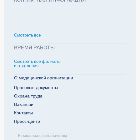
политикой обработки персональных данных
Добавить еще пациента +
Смотреть всe
За какие года нужна справка
ВРЕМЯ РАБОТЫ
Смотреть все филиалы
2022
2021
и отделения
2020
2019
О медицинской организации
Правовые документы
Охрана труда
Телефон плательщика
Вакансии
Контакты
Пресс-центр
ОТПРАВИТЬ ЗАЯВКУ
Независимая оценка качества