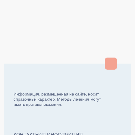
Закрыть
Закрыть
и мы вам перезвоним
ФИО плательщика
Как вас зовут?
Информация, размещенная на сайте, носит
справочный характер. Методы лечения могут
иметь противопоказания.
Email плательщика
Номер телефона
Дата рожд
ЖДУ ЗВОНКА!
ФИО пациента
КОНТАКТНАЯ ИНФОРМАЦИЯ