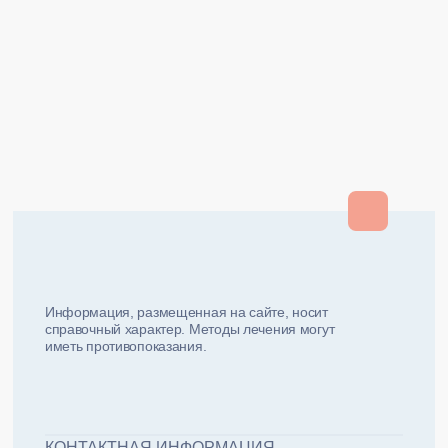
Закрыть
Закрыть
и мы вам перезвоним
ФИО плательщика
Как вас зовут?
Информация, размещенная на сайте, носит
справочный характер. Методы лечения могут
иметь противопоказания.
Email плательщика
Номер телефона
Дата рожд
ЖДУ ЗВОНКА!
ФИО пациента
КОНТАКТНАЯ ИНФОРМАЦИЯ