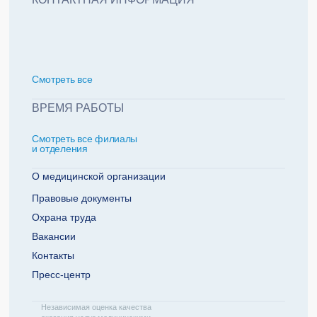
политикой обработки персональных данных
Добавить еще пациента +
Смотреть всe
За какие года нужна справка
ВРЕМЯ РАБОТЫ
Смотреть все филиалы
2022
2021
и отделения
2020
2019
О медицинской организации
Правовые документы
Охрана труда
Телефон плательщика
Вакансии
Контакты
Пресс-центр
ОТПРАВИТЬ ЗАЯВКУ
Независимая оценка качества