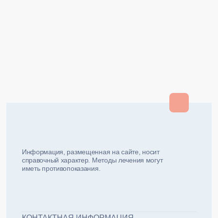
Закрыть
Закрыть
и мы вам перезвоним
ФИО плательщика
Как вас зовут?
Информация, размещенная на сайте, носит
справочный характер. Методы лечения могут
иметь противопоказания.
Email плательщика
Номер телефона
Дата рожд
ЖДУ ЗВОНКА!
ФИО пациента
КОНТАКТНАЯ ИНФОРМАЦИЯ