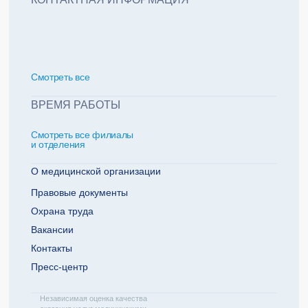
политикой обработки персональных данных
Добавить еще пациента +
Смотреть всe
За какие года нужна справка
ВРЕМЯ РАБОТЫ
Смотреть все филиалы
2022
2021
и отделения
2020
2019
О медицинской организации
Правовые документы
Охрана труда
Телефон плательщика
Вакансии
Контакты
Пресс-центр
ОТПРАВИТЬ ЗАЯВКУ
Независимая оценка качества