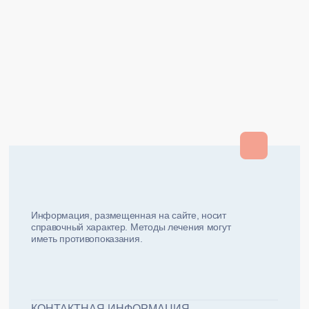
Закрыть
Закрыть
и мы вам перезвоним
ФИО плательщика
Как вас зовут?
Информация, размещенная на сайте, носит
справочный характер. Методы лечения могут
иметь противопоказания.
Email плательщика
Номер телефона
Дата рожд
ЖДУ ЗВОНКА!
ФИО пациента
КОНТАКТНАЯ ИНФОРМАЦИЯ