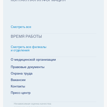
политикой обработки персональных данных
Добавить еще пациента +
Смотреть всe
За какие года нужна справка
ВРЕМЯ РАБОТЫ
Смотреть все филиалы
2022
2021
и отделения
2020
2019
О медицинской организации
Правовые документы
Охрана труда
Телефон плательщика
Вакансии
Контакты
Пресс-центр
ОТПРАВИТЬ ЗАЯВКУ
Независимая оценка качества