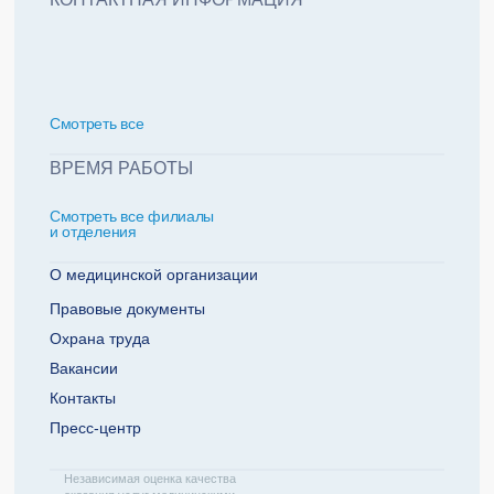
политикой обработки персональных данных
Добавить еще пациента +
Смотреть всe
За какие года нужна справка
ВРЕМЯ РАБОТЫ
Смотреть все филиалы
2022
2021
и отделения
2020
2019
О медицинской организации
Правовые документы
Охрана труда
Телефон плательщика
Вакансии
Контакты
Пресс-центр
ОТПРАВИТЬ ЗАЯВКУ
Независимая оценка качества