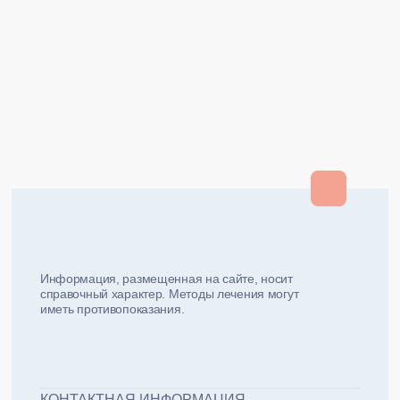
Закрыть
Закрыть
и мы вам перезвоним
ФИО плательщика
Как вас зовут?
Информация, размещенная на сайте, носит
справочный характер. Методы лечения могут
иметь противопоказания.
Email плательщика
Номер телефона
Дата рожд
ЖДУ ЗВОНКА!
ФИО пациента
КОНТАКТНАЯ ИНФОРМАЦИЯ