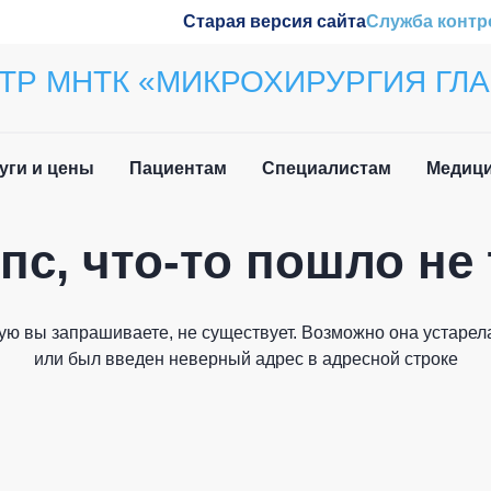
Старая версия сайта
Служба контр
ТР МНТК «МИКРОХИРУРГИЯ ГЛА
уги и цены
Пациентам
Специалистам
Медици
пс, что-то пошло не 
ила приёма
Наши конференции
Закрыть
вочная информация
Обучение
ую вы запрашиваете, не существует. Возможно она устарела
и мы вам перезвоним
 нетрудоспособности
Wetlab
или был введен неверный адрес в адресной строке
лательщика
м иностранных
Журнал «Отражение»
дан
Патенты
Как вас зовут?
о задаваемые вопросы
плательщика