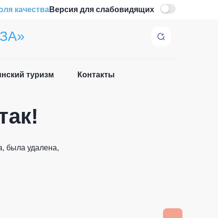
оля качества
Версия для слабовидящих
ЗА»
нский туризм
Контакты
Закрыть
так!
, была удалена,