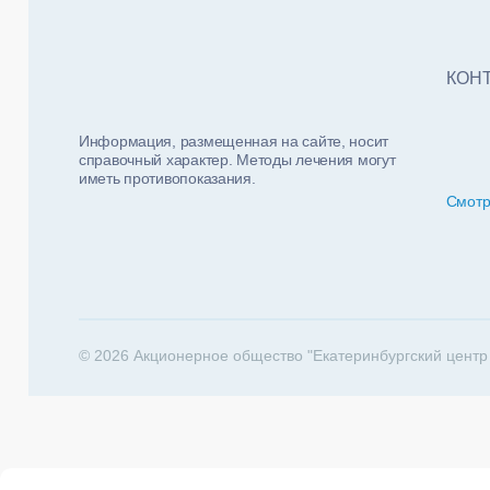
Тест
ФИО п
Нало
КОН
Информация, размещенная на сайте, носит
справочный характер. Методы лечения могут
иметь противопоказания.
Смотр
За какие 
202
© 2026 Акционерное общество "Екатеринбургский центр
Телеф