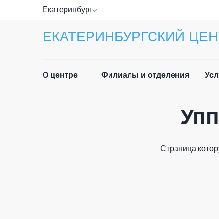
Екатеринбург
ЕКАТЕРИНБУРГСКИЙ ЦЕН
О центре
Филиалы и отделения
Усл
Упп
Прав
Руководство
Спра
Специалисты
Страница котор
Лист
Отзывы
ФИО п
Приё
Новости
граж
История центра
Част
Email 