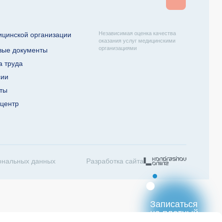
Независимая оценка качества
ицинской организации
оказания услуг медицинскими
организациями
вые документы
а труда
сии
кты
-центр
ональных данных
Разработка сайта
Записаться
на платный