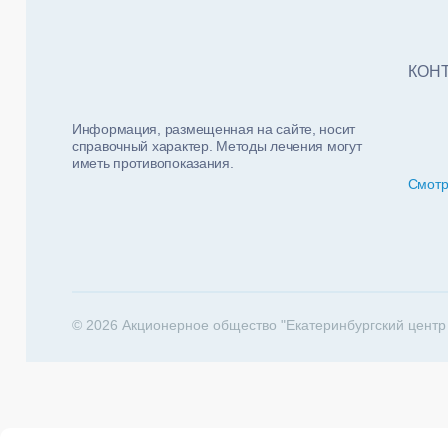
Тест
ФИО п
Нало
КОН
Информация, размещенная на сайте, носит
справочный характер. Методы лечения могут
иметь противопоказания.
Смотр
За какие 
202
© 2026 Акционерное общество "Екатеринбургский центр
Телеф