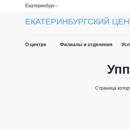
Екатеринбург
ЕКАТЕРИНБУРГСКИЙ ЦЕН
О центре
Филиалы и отделения
Усл
Упп
Прав
Руководство
Спра
Специалисты
Страница котор
Лист
Отзывы
ФИО п
Приё
Новости
граж
История центра
Част
Email 