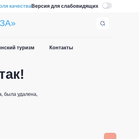
оля качества
Версия для слабовидящих
ЗА»
нский туризм
Контакты
Закрыть
так!
, была удалена,