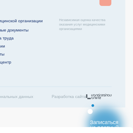
Независимая оценка качества
ицинской организации
оказания услуг медицинскими
организациями
вые документы
а труда
сии
кты
-центр
ональных данных
Разработка сайта
Записаться
на платный