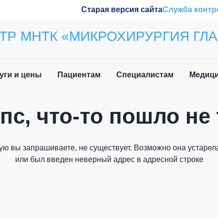
Старая версия сайта
Служба контр
ТР МНТК «МИКРОХИРУРГИЯ ГЛА
уги и цены
Пациентам
Специалистам
Медици
пс, что-то пошло не 
ила приёма
Наши конференции
Закрыть
вочная информация
Обучение
ую вы запрашиваете, не существует. Возможно она устарела
и мы вам перезвоним
 нетрудоспособности
Wetlab
или был введен неверный адрес в адресной строке
лательщика
м иностранных
Журнал «Отражение»
дан
Патенты
Как вас зовут?
о задаваемые вопросы
плательщика