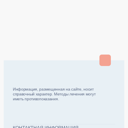
Закрыть
Закрыть
и мы вам перезвоним
ФИО плательщика
Как вас зовут?
Информация, размещенная на сайте, носит
справочный характер. Методы лечения могут
иметь противопоказания.
Email плательщика
Номер телефона
Дата рожд
ЖДУ ЗВОНКА!
ФИО пациента
КОНТАКТНАЯ ИНФОРМАЦИЯ