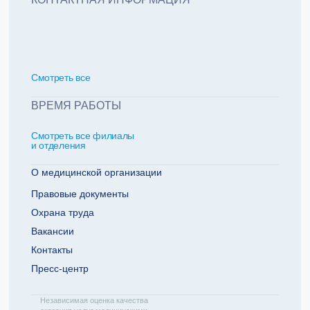
политикой обработки персональных данных
Добавить еще пациента +
Смотреть всe
За какие года нужна справка
ВРЕМЯ РАБОТЫ
Смотреть все филиалы
2022
2021
и отделения
2020
2019
О медицинской организации
Правовые документы
Охрана труда
Телефон плательщика
Вакансии
Контакты
Пресс-центр
ОТПРАВИТЬ ЗАЯВКУ
Независимая оценка качества