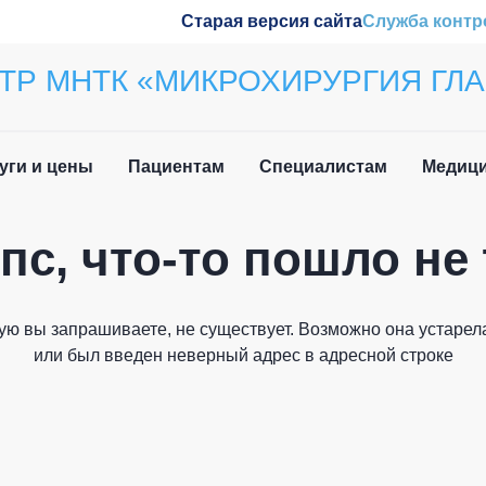
Старая версия сайта
Служба контр
ТР МНТК «МИКРОХИРУРГИЯ ГЛА
уги и цены
Пациентам
Специалистам
Медици
пс, что-то пошло не 
ила приёма
Наши конференции
Закрыть
вочная информация
Обучение
ую вы запрашиваете, не существует. Возможно она устарела
и мы вам перезвоним
 нетрудоспособности
Wetlab
или был введен неверный адрес в адресной строке
лательщика
м иностранных
Журнал «Отражение»
дан
Патенты
Как вас зовут?
о задаваемые вопросы
плательщика