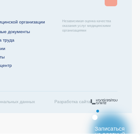
Независимая оценка качества
ицинской организации
оказания услуг медицинскими
организациями
вые документы
а труда
сии
кты
-центр
ональных данных
Разработка сайта
Записаться
на платный