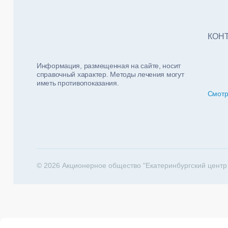
Тест
ФИО п
Нало
КОН
Информация, размещенная на сайте, носит
справочный характер. Методы лечения могут
иметь противопоказания.
Смотр
За какие 
202
© 2026 Акционерное общество "Екатеринбургский центр
Телеф