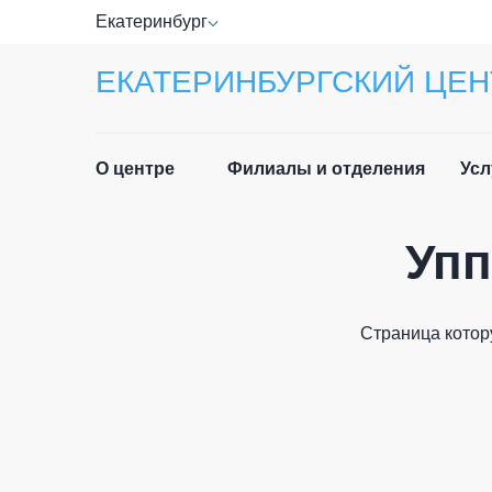
Екатеринбург
ЕКАТЕРИНБУРГСКИЙ ЦЕН
О центре
Филиалы и отделения
Усл
Упп
Прав
Руководство
Спра
Специалисты
Страница котор
Лист
Отзывы
ФИО п
Приё
Новости
граж
История центра
Част
Email 