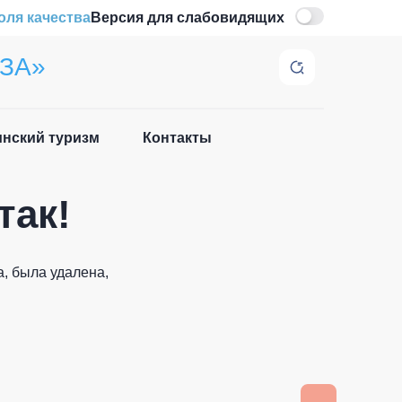
оля качества
Версия для слабовидящих
ЗА»
нский туризм
Контакты
Закрыть
так!
, была удалена,