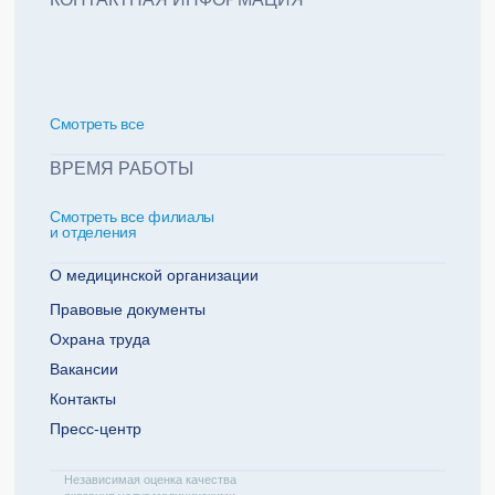
политикой обработки персональных данных
Добавить еще пациента +
Смотреть всe
За какие года нужна справка
ВРЕМЯ РАБОТЫ
Смотреть все филиалы
2022
2021
и отделения
2020
2019
О медицинской организации
Правовые документы
Охрана труда
Телефон плательщика
Вакансии
Контакты
Пресс-центр
ОТПРАВИТЬ ЗАЯВКУ
Независимая оценка качества