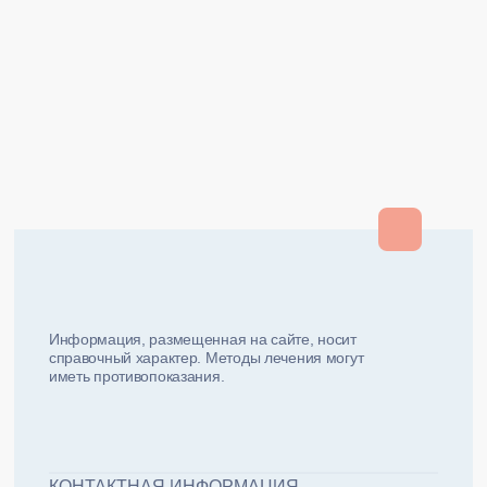
Закрыть
Закрыть
и мы вам перезвоним
ФИО плательщика
Как вас зовут?
Информация, размещенная на сайте, носит
справочный характер. Методы лечения могут
иметь противопоказания.
Email плательщика
Номер телефона
Дата рожд
ЖДУ ЗВОНКА!
ФИО пациента
КОНТАКТНАЯ ИНФОРМАЦИЯ