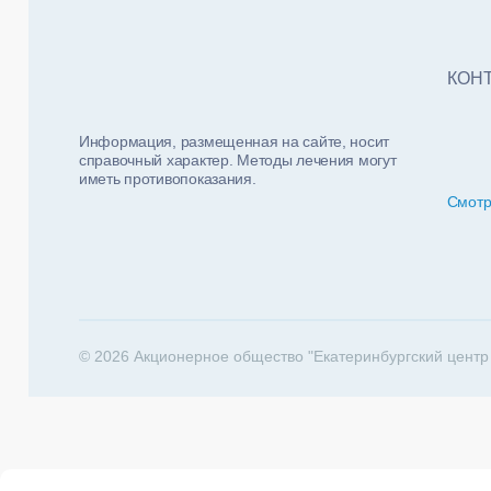
Тест
ФИО п
Нало
КОН
Информация, размещенная на сайте, носит
справочный характер. Методы лечения могут
иметь противопоказания.
Смотр
За какие 
202
© 2026 Акционерное общество "Екатеринбургский центр
Телеф