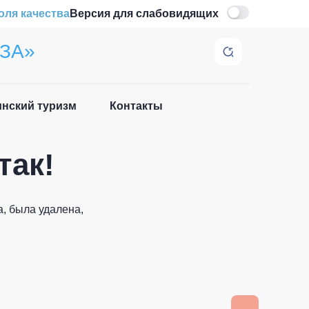
оля качества
Версия для слабовидящих
ЗА»
нский туризм
Контакты
Закрыть
так!
, была удалена,