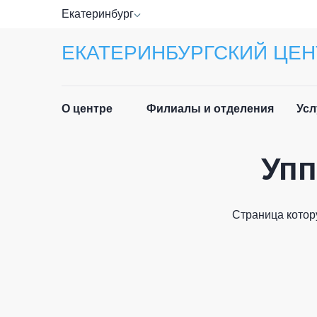
Екатеринбург
ЕКАТЕРИНБУРГСКИЙ ЦЕН
О центре
Филиалы и отделения
Усл
Упп
Прав
Руководство
Спра
Специалисты
Страница котор
Лист
Отзывы
ФИО п
Приё
Новости
граж
История центра
Част
Email 