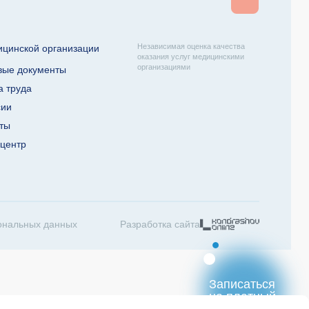
Независимая оценка качества
ицинской организации
оказания услуг медицинскими
организациями
вые документы
а труда
сии
кты
-центр
ональных данных
Разработка сайта
Записаться
на платный