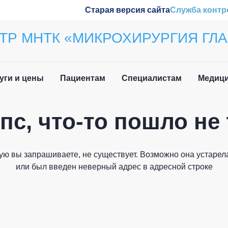
Старая версия сайта
Служба контр
ТР МНТК «МИКРОХИРУРГИЯ ГЛА
уги и цены
Пациентам
Специалистам
Медици
пс, что-то пошло не 
ила приёма
Наши конференции
Закрыть
вочная информация
Обучение
ую вы запрашиваете, не существует. Возможно она устарела
и мы вам перезвоним
 нетрудоспособности
Wetlab
или был введен неверный адрес в адресной строке
лательщика
м иностранных
Журнал «Отражение»
дан
Патенты
Как вас зовут?
о задаваемые вопросы
плательщика