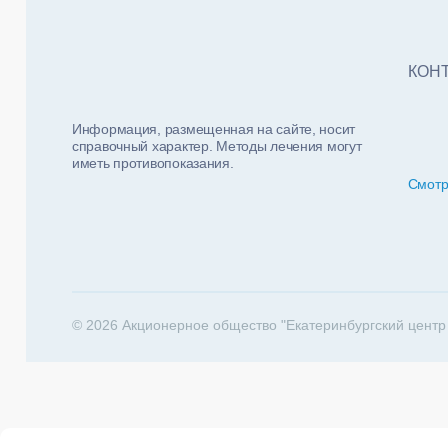
Тест
ФИО п
Нало
КОН
Информация, размещенная на сайте, носит
справочный характер. Методы лечения могут
иметь противопоказания.
Смотр
За какие 
202
© 2026 Акционерное общество "Екатеринбургский центр
Телеф