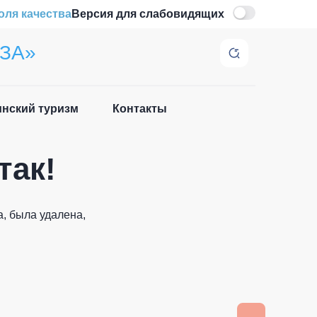
оля качества
Версия для слабовидящих
ЗА»
нский туризм
Контакты
Закрыть
так!
, была удалена,