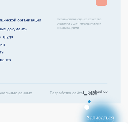
Независимая оценка качества
ицинской организации
оказания услуг медицинскими
организациями
вые документы
а труда
сии
кты
-центр
ональных данных
Разработка сайта
Записаться
на платный