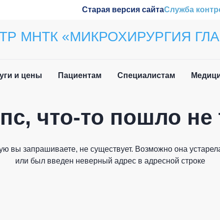
Старая версия сайта
Служба контр
ТР МНТК «МИКРОХИРУРГИЯ ГЛА
уги и цены
Пациентам
Специалистам
Медици
пс, что-то пошло не 
ила приёма
Наши конференции
Закрыть
вочная информация
Обучение
ую вы запрашиваете, не существует. Возможно она устарела
и мы вам перезвоним
 нетрудоспособности
Wetlab
или был введен неверный адрес в адресной строке
лательщика
м иностранных
Журнал «Отражение»
дан
Патенты
Как вас зовут?
о задаваемые вопросы
плательщика