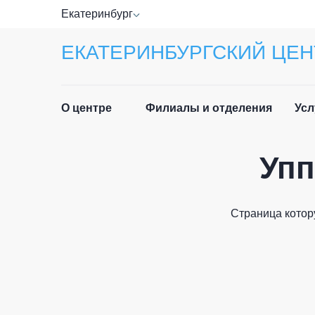
Екатеринбург
ЕКАТЕРИНБУРГСКИЙ ЦЕН
О центре
Филиалы и отделения
Усл
Упп
Прав
Руководство
Спра
Специалисты
Страница котор
Лист
Отзывы
ФИО п
Приё
Новости
граж
История центра
Част
Email 