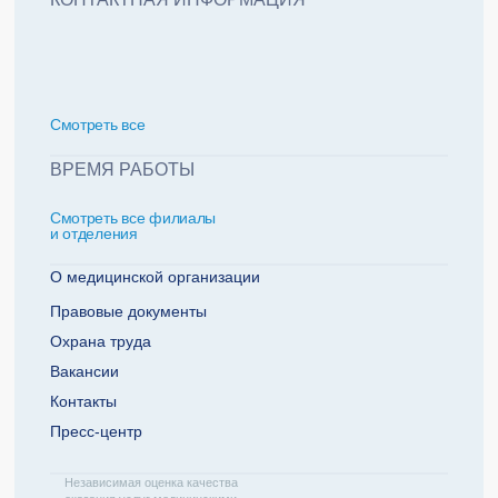
политикой обработки персональных данных
Добавить еще пациента +
Смотреть всe
За какие года нужна справка
ВРЕМЯ РАБОТЫ
Смотреть все филиалы
2022
2021
и отделения
2020
2019
О медицинской организации
Правовые документы
Охрана труда
Телефон плательщика
Вакансии
Контакты
Пресс-центр
ОТПРАВИТЬ ЗАЯВКУ
Независимая оценка качества