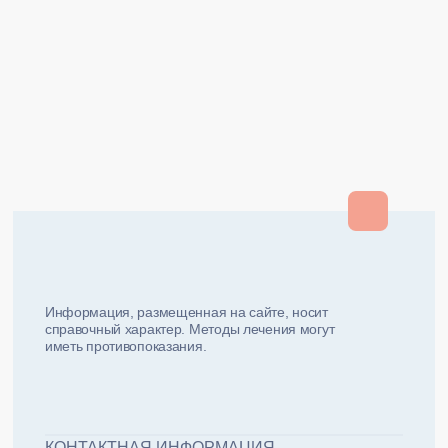
Закрыть
Закрыть
и мы вам перезвоним
ФИО плательщика
Как вас зовут?
Информация, размещенная на сайте, носит
справочный характер. Методы лечения могут
иметь противопоказания.
Email плательщика
Номер телефона
Дата рожд
ЖДУ ЗВОНКА!
ФИО пациента
КОНТАКТНАЯ ИНФОРМАЦИЯ