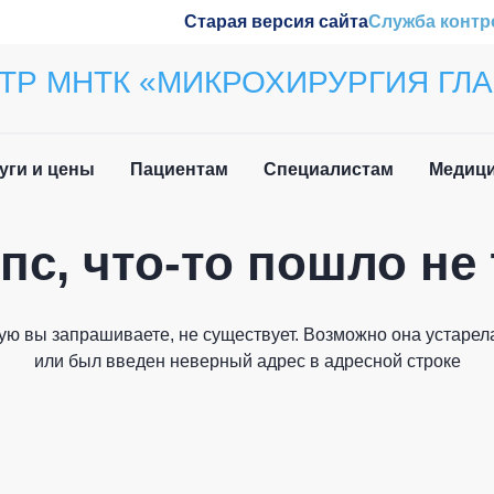
Старая версия сайта
Служба контр
ТР МНТК «МИКРОХИРУРГИЯ ГЛА
уги и цены
Пациентам
Специалистам
Медици
пс, что-то пошло не 
ила приёма
Наши конференции
Закрыть
вочная информация
Обучение
ую вы запрашиваете, не существует. Возможно она устарела
и мы вам перезвоним
 нетрудоспособности
Wetlab
или был введен неверный адрес в адресной строке
лательщика
м иностранных
Журнал «Отражение»
дан
Патенты
Как вас зовут?
о задаваемые вопросы
плательщика