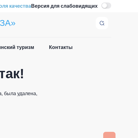
оля качества
Версия для слабовидящих
ЗА»
нский туризм
Контакты
Закрыть
так!
, была удалена,