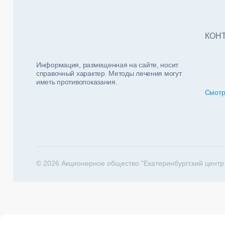
Тест
ФИО п
Нало
КОН
Информация, размещенная на сайте, носит
справочный характер. Методы лечения могут
иметь противопоказания.
Смотр
За какие 
202
© 2026 Акционерное общество "Екатеринбургский центр
Телеф