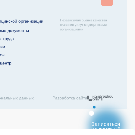
Независимая оценка качества
ицинской организации
оказания услуг медицинскими
организациями
вые документы
а труда
сии
кты
-центр
ональных данных
Разработка сайта
Записаться
на платный