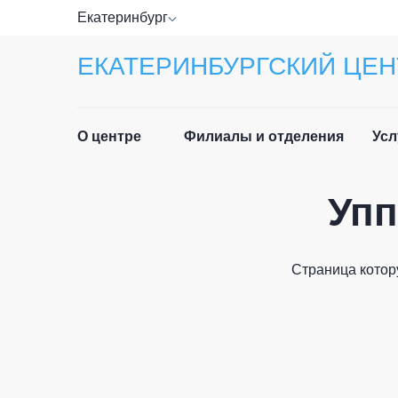
Екатеринбург
ЕКАТЕРИНБУРГСКИЙ ЦЕН
О центре
Филиалы и отделения
Усл
Упп
Прав
Руководство
Спра
Специалисты
Страница котор
Лист
Отзывы
ФИО п
Приё
Новости
граж
История центра
Част
Email 