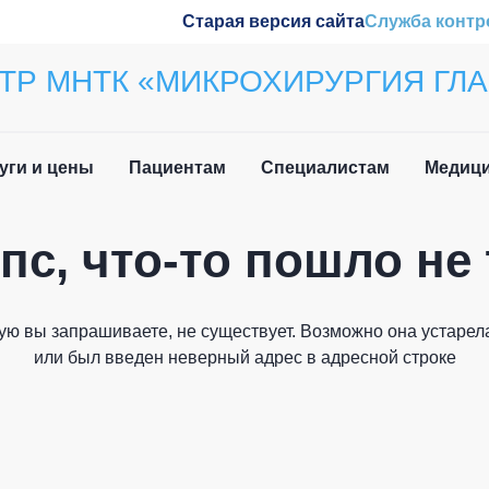
Старая версия сайта
Служба контр
ТР МНТК «МИКРОХИРУРГИЯ ГЛА
уги и цены
Пациентам
Специалистам
Медици
пс, что-то пошло не 
ила приёма
Наши конференции
Закрыть
вочная информация
Обучение
ую вы запрашиваете, не существует. Возможно она устарела
и мы вам перезвоним
 нетрудоспособности
Wetlab
или был введен неверный адрес в адресной строке
лательщика
м иностранных
Журнал «Отражение»
дан
Патенты
Как вас зовут?
о задаваемые вопросы
плательщика