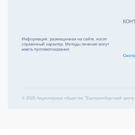
Тест
ФИО п
Нало
КОН
Информация, размещенная на сайте, носит
справочный характер. Методы лечения могут
иметь противопоказания.
Смотр
За какие 
202
© 2026 Акционерное общество "Екатеринбургский центр
Телеф