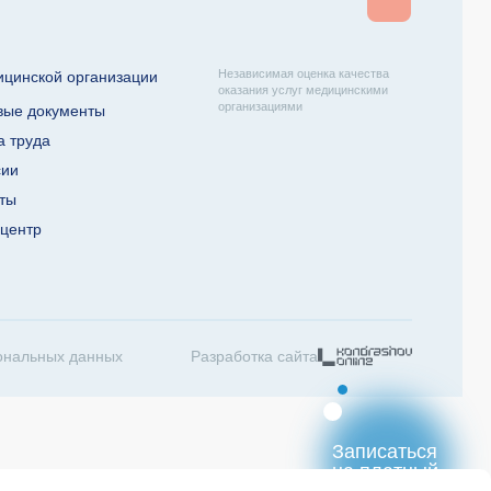
Независимая оценка качества
ицинской организации
оказания услуг медицинскими
организациями
вые документы
а труда
сии
кты
-центр
ональных данных
Разработка сайта
Записаться
на платный