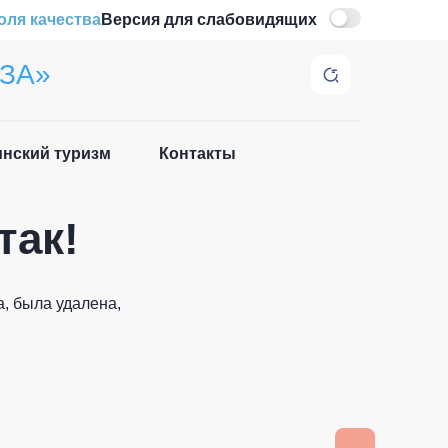
оля качества
Версия для слабовидящих
ЗА»
нский туризм
Контакты
Закрыть
так!
, была удалена,