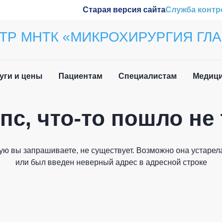
Старая версия сайта
Служба контр
ТР МНТК «МИКРОХИРУРГИЯ ГЛА
уги и цены
Пациентам
Специалистам
Медици
пс, что-то пошло не 
ила приёма
Наши конференции
Закрыть
вочная информация
Обучение
ую вы запрашиваете, не существует. Возможно она устарела
и мы вам перезвоним
 нетрудоспособности
Wetlab
или был введен неверный адрес в адресной строке
лательщика
м иностранных
Журнал «Отражение»
дан
Патенты
Как вас зовут?
о задаваемые вопросы
плательщика