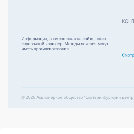
Тест
ФИО п
Нало
КОН
Информация, размещенная на сайте, носит
справочный характер. Методы лечения могут
иметь противопоказания.
Смотр
За какие 
202
© 2026 Акционерное общество "Екатеринбургский центр
Телеф