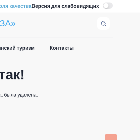
оля качества
Версия для слабовидящих
ЗА»
нский туризм
Контакты
Закрыть
так!
, была удалена,