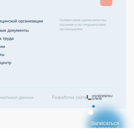
Независимая оценка качества
ицинской организации
оказания услуг медицинскими
организациями
вые документы
а труда
сии
кты
-центр
ональных данных
Разработка сайта
Записаться
на платный