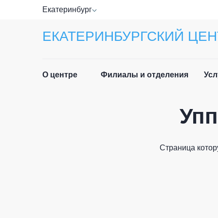
Екатеринбург
ЕКАТЕРИНБУРГСКИЙ ЦЕН
О центре
Филиалы и отделения
Усл
Упп
Прав
Руководство
Спра
Специалисты
Страница котор
Лист
Отзывы
ФИО п
Приё
Новости
граж
История центра
Част
Email 