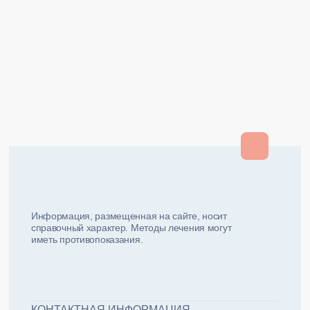
Закрыть
Закрыть
и мы вам перезвоним
ФИО плательщика
Как вас зовут?
Информация, размещенная на сайте, носит
справочный характер. Методы лечения могут
иметь противопоказания.
Email плательщика
Номер телефона
Дата рожд
ЖДУ ЗВОНКА!
ФИО пациента
КОНТАКТНАЯ ИНФОРМАЦИЯ