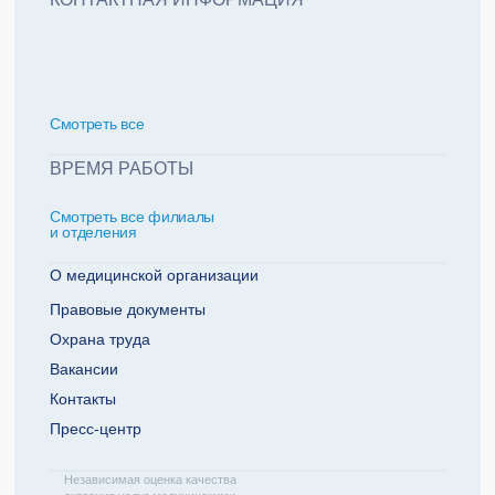
политикой обработки персональных данных
Добавить еще пациента +
Смотреть всe
За какие года нужна справка
ВРЕМЯ РАБОТЫ
Смотреть все филиалы
2022
2021
и отделения
2020
2019
О медицинской организации
Правовые документы
Охрана труда
Телефон плательщика
Вакансии
Контакты
Пресс-центр
ОТПРАВИТЬ ЗАЯВКУ
Независимая оценка качества