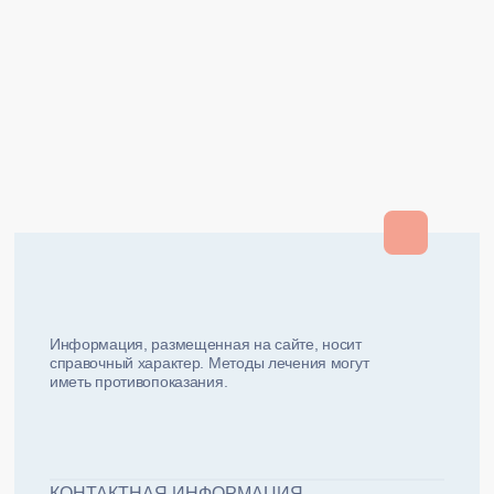
Закрыть
Закрыть
и мы вам перезвоним
ФИО плательщика
Как вас зовут?
Информация, размещенная на сайте, носит
справочный характер. Методы лечения могут
иметь противопоказания.
Email плательщика
Номер телефона
Дата рожд
ЖДУ ЗВОНКА!
ФИО пациента
КОНТАКТНАЯ ИНФОРМАЦИЯ