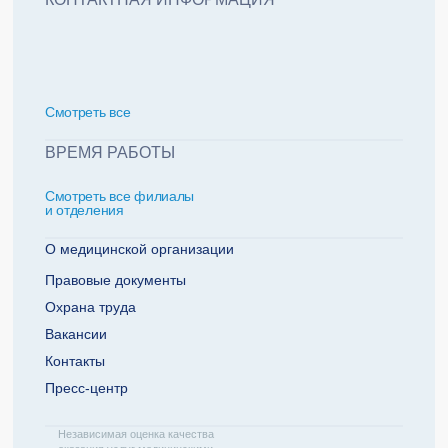
политикой обработки персональных данных
Добавить еще пациента +
Смотреть всe
За какие года нужна справка
ВРЕМЯ РАБОТЫ
Смотреть все филиалы
2022
2021
и отделения
2020
2019
О медицинской организации
Правовые документы
Охрана труда
Телефон плательщика
Вакансии
Контакты
Пресс-центр
ОТПРАВИТЬ ЗАЯВКУ
Независимая оценка качества