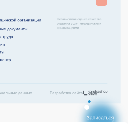
Независимая оценка качества
ицинской организации
оказания услуг медицинскими
организациями
вые документы
а труда
сии
кты
-центр
ональных данных
Разработка сайта
Записаться
на платный