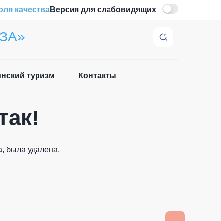
оля качества
Версия для слабовидящих
ЗА»
нский туризм
Контакты
Закрыть
так!
, была удалена,