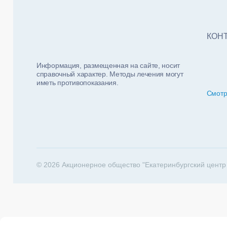
Тест
ФИО п
Нало
КОН
Информация, размещенная на сайте, носит
справочный характер. Методы лечения могут
иметь противопоказания.
Смотр
За какие 
202
© 2026 Акционерное общество "Екатеринбургский центр
Телеф