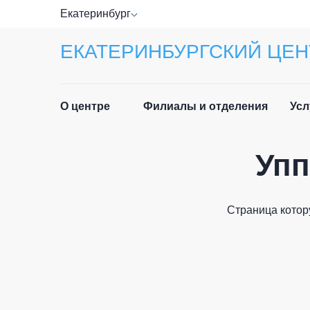
Екатеринбург
ЕКАТЕРИНБУРГСКИЙ ЦЕН
О центре
Филиалы и отделения
Усл
Упп
Прав
Руководство
Спра
Специалисты
Страница котор
Лист
Отзывы
ФИО п
Приё
Новости
граж
История центра
Част
Email 