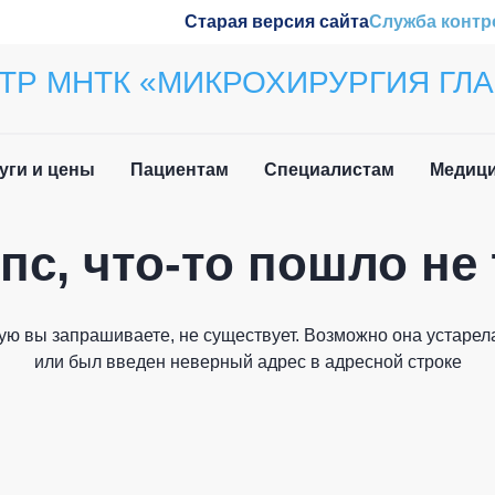
Старая версия сайта
Служба контр
ТР МНТК «МИКРОХИРУРГИЯ ГЛА
уги и цены
Пациентам
Специалистам
Медици
пс, что-то пошло не 
ила приёма
Наши конференции
Закрыть
вочная информация
Обучение
ую вы запрашиваете, не существует. Возможно она устарела
и мы вам перезвоним
 нетрудоспособности
Wetlab
или был введен неверный адрес в адресной строке
лательщика
м иностранных
Журнал «Отражение»
дан
Патенты
Как вас зовут?
о задаваемые вопросы
плательщика