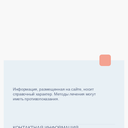
Закрыть
Закрыть
и мы вам перезвоним
ФИО плательщика
Как вас зовут?
Информация, размещенная на сайте, носит
справочный характер. Методы лечения могут
иметь противопоказания.
Email плательщика
Номер телефона
Дата рожд
ЖДУ ЗВОНКА!
ФИО пациента
КОНТАКТНАЯ ИНФОРМАЦИЯ