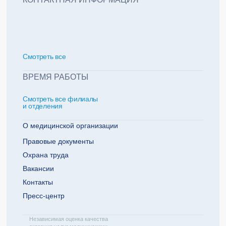
политикой обработки персональных данных
Добавить еще пациента +
Смотреть всe
За какие года нужна справка
ВРЕМЯ РАБОТЫ
Смотреть все филиалы
2022
2021
и отделения
2020
2019
О медицинской организации
Правовые документы
Охрана труда
Телефон плательщика
Вакансии
Контакты
Пресс-центр
ОТПРАВИТЬ ЗАЯВКУ
Независимая оценка качества