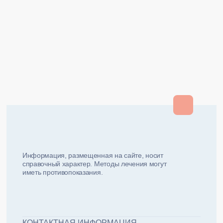
Закрыть
Закрыть
и мы вам перезвоним
ФИО плательщика
Как вас зовут?
Информация, размещенная на сайте, носит
справочный характер. Методы лечения могут
иметь противопоказания.
Email плательщика
Номер телефона
Дата рожд
ЖДУ ЗВОНКА!
ФИО пациента
КОНТАКТНАЯ ИНФОРМАЦИЯ