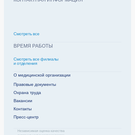
политикой обработки персональных данных
Добавить еще пациента +
Смотреть всe
За какие года нужна справка
ВРЕМЯ РАБОТЫ
Смотреть все филиалы
2022
2021
и отделения
2020
2019
О медицинской организации
Правовые документы
Охрана труда
Телефон плательщика
Вакансии
Контакты
Пресс-центр
ОТПРАВИТЬ ЗАЯВКУ
Независимая оценка качества