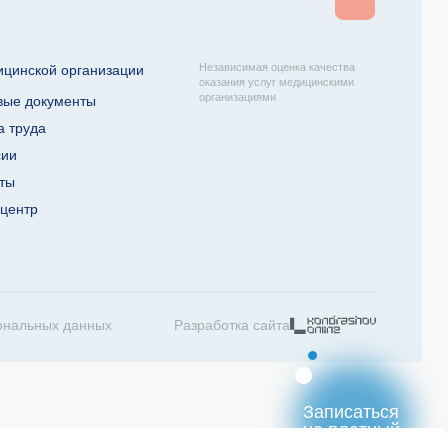
Независимая оценка качества
ицинской организации
оказания услуг медицинскими
организациями
вые документы
а труда
сии
кты
-центр
ональных данных
Разработка сайта
Записаться
на платный