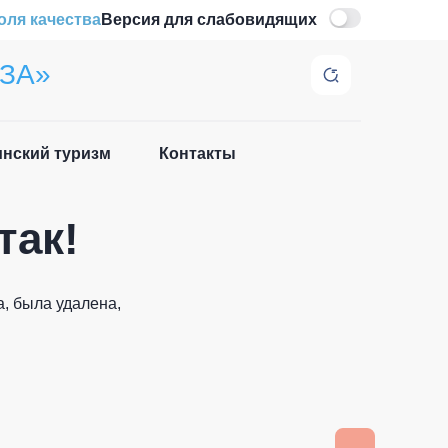
оля качества
Версия для слабовидящих
ЗА»
нский туризм
Контакты
Закрыть
так!
, была удалена,