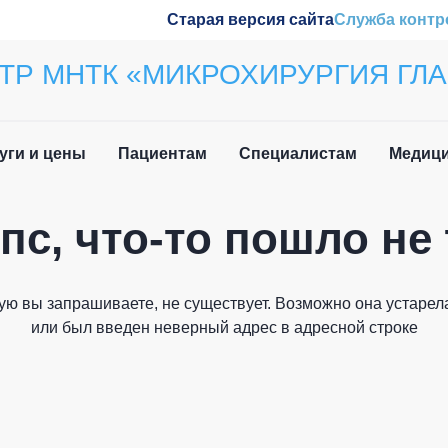
Старая версия сайта
Служба контр
ТР МНТК «МИКРОХИРУРГИЯ ГЛА
уги и цены
Пациентам
Специалистам
Медици
пс, что-то пошло не 
ила приёма
Наши конференции
Закрыть
вочная информация
Обучение
ую вы запрашиваете, не существует. Возможно она устарела
и мы вам перезвоним
 нетрудоспособности
Wetlab
или был введен неверный адрес в адресной строке
лательщика
м иностранных
Журнал «Отражение»
дан
Патенты
Как вас зовут?
о задаваемые вопросы
плательщика