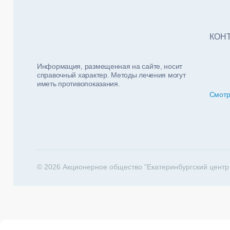
Тест
ФИО п
Нало
КОН
Информация, размещенная на сайте, носит
справочный характер. Методы лечения могут
иметь противопоказания.
Смотр
За какие 
202
© 2026 Акционерное общество "Екатеринбургский центр
Телеф