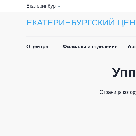
Екатеринбург
ЕКАТЕРИНБУРГСКИЙ ЦЕН
О центре
Филиалы и отделения
Усл
Упп
Прав
Руководство
Спра
Специалисты
Страница котор
Лист
Отзывы
ФИО п
Приё
Новости
граж
История центра
Част
Email 