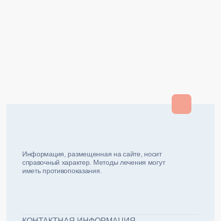
Закрыть
Закрыть
и мы вам перезвоним
ФИО плательщика
Как вас зовут?
Информация, размещенная на сайте, носит
справочный характер. Методы лечения могут
иметь противопоказания.
Email плательщика
Номер телефона
Дата рожд
ЖДУ ЗВОНКА!
ФИО пациента
КОНТАКТНАЯ ИНФОРМАЦИЯ