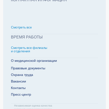
политикой обработки персональных данных
Добавить еще пациента +
Смотреть всe
За какие года нужна справка
ВРЕМЯ РАБОТЫ
Смотреть все филиалы
2022
2021
и отделения
2020
2019
О медицинской организации
Правовые документы
Охрана труда
Телефон плательщика
Вакансии
Контакты
Пресс-центр
ОТПРАВИТЬ ЗАЯВКУ
Независимая оценка качества