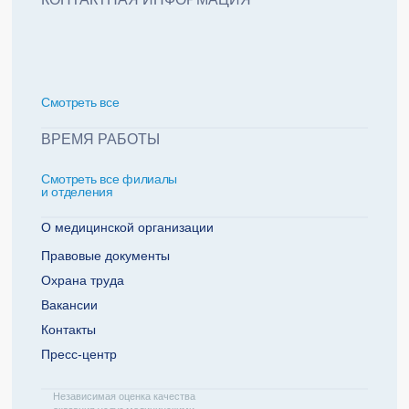
политикой обработки персональных данных
Добавить еще пациента +
Смотреть всe
За какие года нужна справка
ВРЕМЯ РАБОТЫ
Смотреть все филиалы
2022
2021
и отделения
2020
2019
О медицинской организации
Правовые документы
Охрана труда
Телефон плательщика
Вакансии
Контакты
Пресс-центр
ОТПРАВИТЬ ЗАЯВКУ
Независимая оценка качества