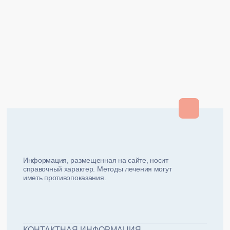
Закрыть
Закрыть
и мы вам перезвоним
ФИО плательщика
Как вас зовут?
Информация, размещенная на сайте, носит
справочный характер. Методы лечения могут
иметь противопоказания.
Email плательщика
Номер телефона
Дата рожд
ЖДУ ЗВОНКА!
ФИО пациента
КОНТАКТНАЯ ИНФОРМАЦИЯ