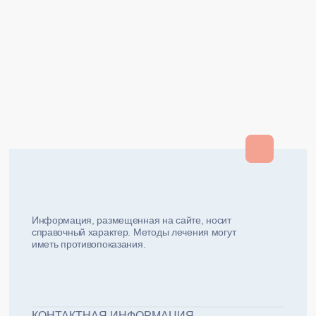
Закрыть
Закрыть
и мы вам перезвоним
ФИО плательщика
Как вас зовут?
Информация, размещенная на сайте, носит
справочный характер. Методы лечения могут
иметь противопоказания.
Email плательщика
Номер телефона
Дата рожд
ЖДУ ЗВОНКА!
ФИО пациента
КОНТАКТНАЯ ИНФОРМАЦИЯ