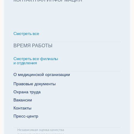
политикой обработки персональных данных
Добавить еще пациента +
Смотреть всe
За какие года нужна справка
ВРЕМЯ РАБОТЫ
Смотреть все филиалы
2022
2021
и отделения
2020
2019
О медицинской организации
Правовые документы
Охрана труда
Телефон плательщика
Вакансии
Контакты
Пресс-центр
ОТПРАВИТЬ ЗАЯВКУ
Независимая оценка качества