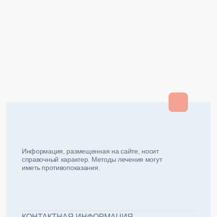
Закрыть
Закрыть
и мы вам перезвоним
ФИО плательщика
Как вас зовут?
Информация, размещенная на сайте, носит
справочный характер. Методы лечения могут
иметь противопоказания.
Email плательщика
Номер телефона
Дата рожд
ЖДУ ЗВОНКА!
ФИО пациента
КОНТАКТНАЯ ИНФОРМАЦИЯ