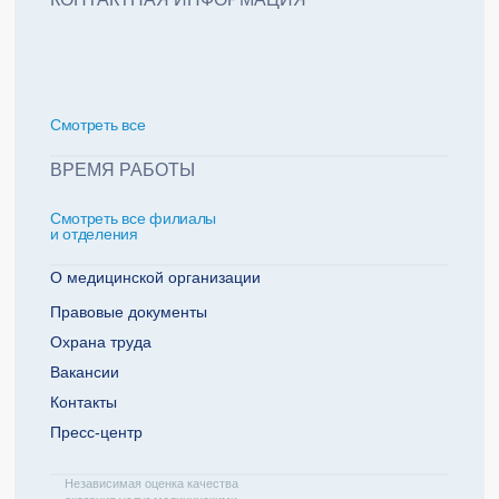
политикой обработки персональных данных
Добавить еще пациента +
Смотреть всe
За какие года нужна справка
ВРЕМЯ РАБОТЫ
Смотреть все филиалы
2022
2021
и отделения
2020
2019
О медицинской организации
Правовые документы
Охрана труда
Телефон плательщика
Вакансии
Контакты
Пресс-центр
ОТПРАВИТЬ ЗАЯВКУ
Независимая оценка качества