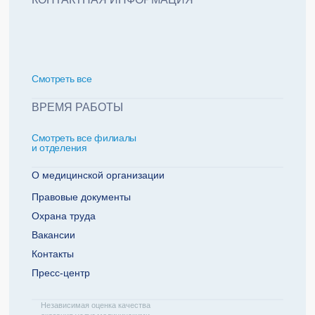
политикой обработки персональных данных
Добавить еще пациента +
Смотреть всe
За какие года нужна справка
ВРЕМЯ РАБОТЫ
Смотреть все филиалы
2022
2021
и отделения
2020
2019
О медицинской организации
Правовые документы
Охрана труда
Телефон плательщика
Вакансии
Контакты
Пресс-центр
ОТПРАВИТЬ ЗАЯВКУ
Независимая оценка качества