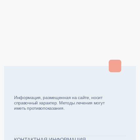
Закрыть
Закрыть
и мы вам перезвоним
ФИО плательщика
Как вас зовут?
Информация, размещенная на сайте, носит
справочный характер. Методы лечения могут
иметь противопоказания.
Email плательщика
Номер телефона
Дата рожд
ЖДУ ЗВОНКА!
ФИО пациента
КОНТАКТНАЯ ИНФОРМАЦИЯ