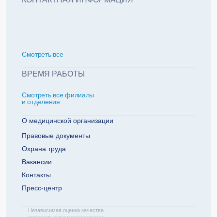
политикой обработки персональных данных
Добавить еще пациента +
Смотреть всe
За какие года нужна справка
ВРЕМЯ РАБОТЫ
Смотреть все филиалы
2022
2021
и отделения
2020
2019
О медицинской организации
Правовые документы
Охрана труда
Телефон плательщика
Вакансии
Контакты
Пресс-центр
ОТПРАВИТЬ ЗАЯВКУ
Независимая оценка качества