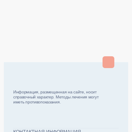
Закрыть
Закрыть
и мы вам перезвоним
ФИО плательщика
Как вас зовут?
Информация, размещенная на сайте, носит
справочный характер. Методы лечения могут
иметь противопоказания.
Email плательщика
Номер телефона
Дата рожд
ЖДУ ЗВОНКА!
ФИО пациента
КОНТАКТНАЯ ИНФОРМАЦИЯ