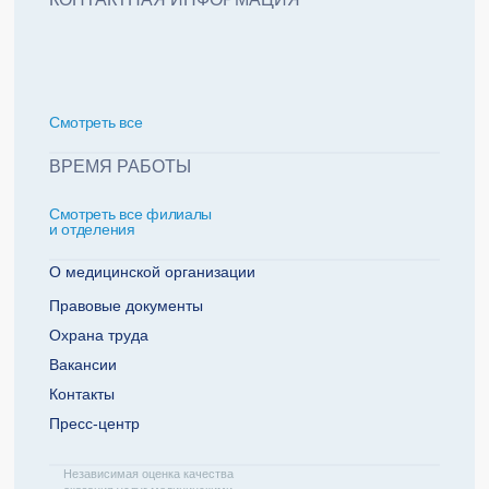
политикой обработки персональных данных
Добавить еще пациента +
Смотреть всe
За какие года нужна справка
ВРЕМЯ РАБОТЫ
Смотреть все филиалы
2022
2021
и отделения
2020
2019
О медицинской организации
Правовые документы
Охрана труда
Телефон плательщика
Вакансии
Контакты
Пресс-центр
ОТПРАВИТЬ ЗАЯВКУ
Независимая оценка качества