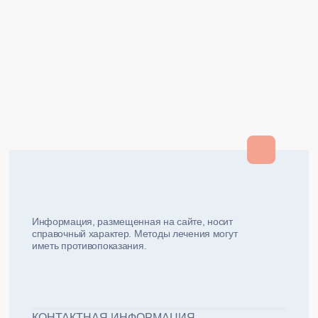
Закрыть
Закрыть
и мы вам перезвоним
ФИО плательщика
Как вас зовут?
Информация, размещенная на сайте, носит
справочный характер. Методы лечения могут
иметь противопоказания.
Email плательщика
Номер телефона
Дата рожд
ЖДУ ЗВОНКА!
ФИО пациента
КОНТАКТНАЯ ИНФОРМАЦИЯ