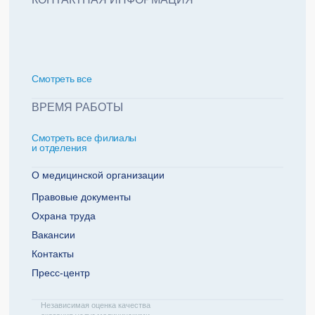
политикой обработки персональных данных
Добавить еще пациента +
Смотреть всe
За какие года нужна справка
ВРЕМЯ РАБОТЫ
Смотреть все филиалы
2022
2021
и отделения
2020
2019
О медицинской организации
Правовые документы
Охрана труда
Телефон плательщика
Вакансии
Контакты
Пресс-центр
ОТПРАВИТЬ ЗАЯВКУ
Независимая оценка качества