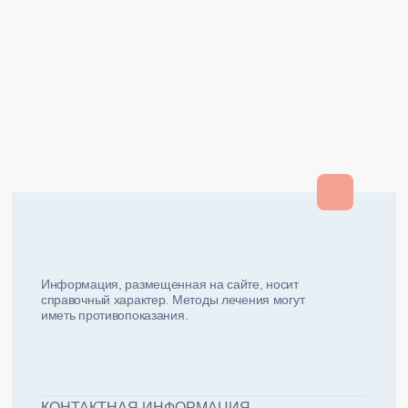
Закрыть
Закрыть
и мы вам перезвоним
ФИО плательщика
Как вас зовут?
Информация, размещенная на сайте, носит
справочный характер. Методы лечения могут
иметь противопоказания.
Email плательщика
Номер телефона
Дата рожд
ЖДУ ЗВОНКА!
ФИО пациента
КОНТАКТНАЯ ИНФОРМАЦИЯ