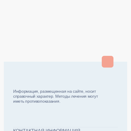
Закрыть
Закрыть
и мы вам перезвоним
ФИО плательщика
Как вас зовут?
Информация, размещенная на сайте, носит
справочный характер. Методы лечения могут
иметь противопоказания.
Email плательщика
Номер телефона
Дата рожд
ЖДУ ЗВОНКА!
ФИО пациента
КОНТАКТНАЯ ИНФОРМАЦИЯ