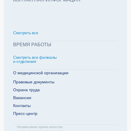
политикой обработки персональных данных
Добавить еще пациента +
Смотреть всe
За какие года нужна справка
ВРЕМЯ РАБОТЫ
Смотреть все филиалы
2022
2021
и отделения
2020
2019
О медицинской организации
Правовые документы
Охрана труда
Телефон плательщика
Вакансии
Контакты
Пресс-центр
ОТПРАВИТЬ ЗАЯВКУ
Независимая оценка качества